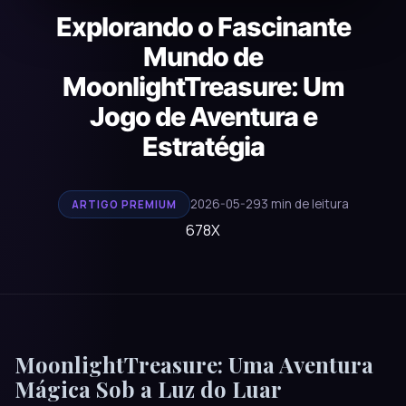
Explorando o Fascinante
Mundo de
MoonlightTreasure: Um
Jogo de Aventura e
Estratégia
2026-05-29
3 min de leitura
ARTIGO PREMIUM
678X
MoonlightTreasure: Uma Aventura
Mágica Sob a Luz do Luar