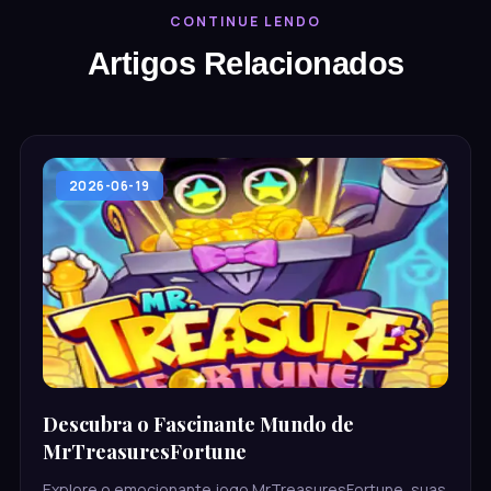
CONTINUE LENDO
Artigos Relacionados
2026-06-19
Descubra o Fascinante Mundo de
MrTreasuresFortune
Explore o emocionante jogo MrTreasuresFortune, suas