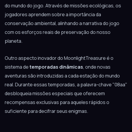
do mundo do jogo. Através de missões ecológicas, os
jogadores aprendem sobre a importância da
conservação ambiental, alinhando a narrativa do jogo
com os esforços reais de preservação do nosso
planeta.
Outro aspecto inovador do MoonlightTreasure é o
sistema de
temporadas dinâmicas
, onde novas
aventuras são introduzidas a cada estação do mundo
real. Durante essas temporadas, a palavra-chave "08aa"
desbloqueia missões especiais que oferecem
recompensas exclusivas para aqueles rápidos o
suficiente para decifrar seus enigmas.