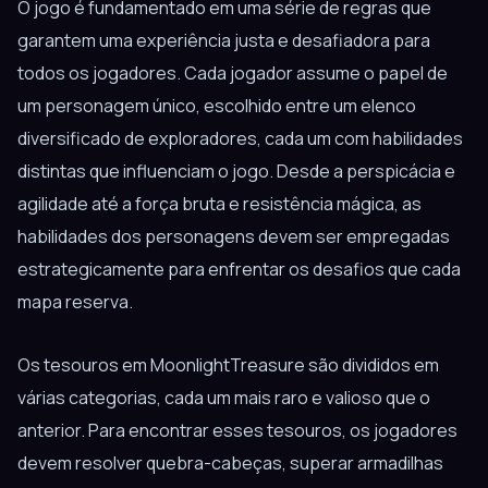
O jogo é fundamentado em uma série de regras que
garantem uma experiência justa e desafiadora para
todos os jogadores. Cada jogador assume o papel de
um personagem único, escolhido entre um elenco
diversificado de exploradores, cada um com habilidades
distintas que influenciam o jogo. Desde a perspicácia e
agilidade até a força bruta e resistência mágica, as
habilidades dos personagens devem ser empregadas
estrategicamente para enfrentar os desafios que cada
mapa reserva.
Os tesouros em MoonlightTreasure são divididos em
várias categorias, cada um mais raro e valioso que o
anterior. Para encontrar esses tesouros, os jogadores
devem resolver quebra-cabeças, superar armadilhas