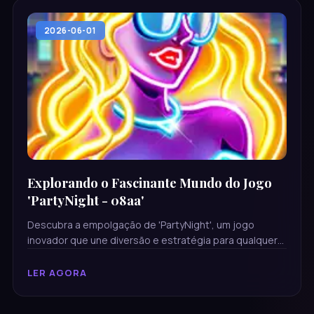
2026-06-01
AEROBICPG.com
Explorando o Fascinante Mundo do Jogo
'PartyNight - 08aa'
Descubra a empolgação de 'PartyNight', um jogo
inovador que une diversão e estratégia para qualquer
reunião.
LER AGORA