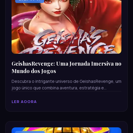
GeishasRevenge: Uma Jornada Imersiva no
Mundo dos Jogos
Descubra o intrigante universo de GeishasRevenge, um
jogo único que combina aventura, estratégia e
elementos da cultura japonesa em uma experiência
digital envolvente.
LER AGORA