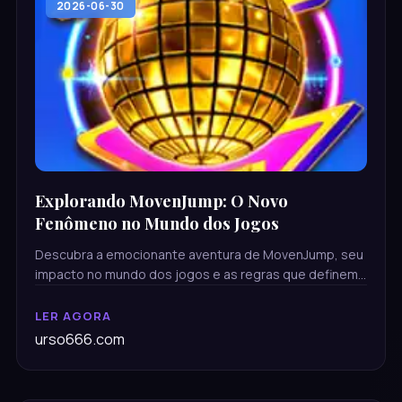
2026-06-30
678X.COM
Explorando MovenJump: O Novo
Fenômeno no Mundo dos Jogos
Descubra a emocionante aventura de MovenJump, seu
impacto no mundo dos jogos e as regras que definem
esse intrigante desafio.
LER AGORA
urso666.com