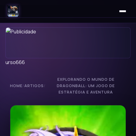
urso666
EXPLORANDO O MUNDO DE
HOME
/
ARTIGOS
/
DRAGONBALL: UM JOGO DE
ESTRATÉGIA E AVENTURA