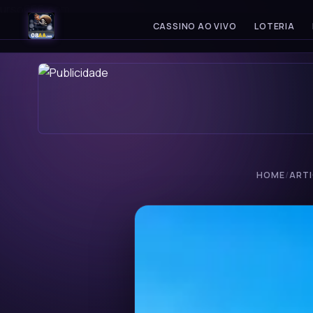
urso666.com
678X.COM
CASSINO AO VIVO
LOTERIA
HOME
/
ART