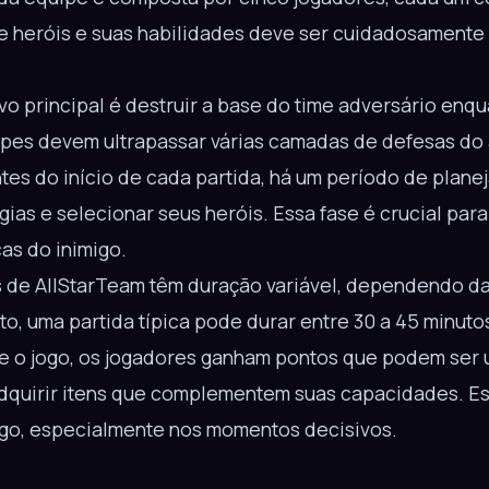
e heróis e suas habilidades deve ser cuidadosamente 
vo principal é destruir a base do time adversário enq
uipes devem ultrapassar várias camadas de defesas do 
tes do início de cada partida, há um período de plan
gias e selecionar seus heróis. Essa fase é crucial par
as do inimigo.
 de AllStarTeam têm duração variável, dependendo da
o, uma partida típica pode durar entre 30 a 45 minuto
e o jogo, os jogadores ganham pontos que podem ser 
adquirir itens que complementem suas capacidades. E
jogo, especialmente nos momentos decisivos.